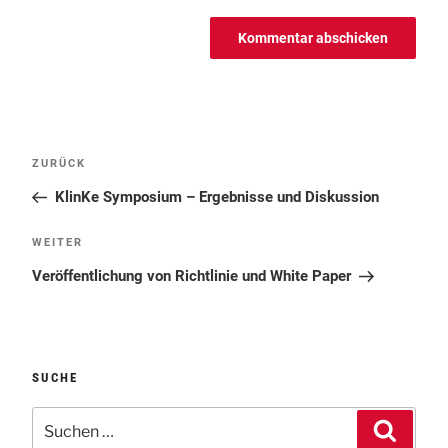
Beitragsnavigation
Vorheriger
ZURÜCK
Beitrag
KlinKe Symposium – Ergebnisse und Diskussion
Nächster
WEITER
Beitrag
Veröffentlichung von Richtlinie und White Paper
SUCHE
Suchen
Suche
nach: