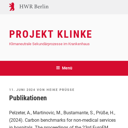
Zum
Inhalt
springen
PROJEKT KLINKE
Klimaneutrale Sekundärprozesse im Krankenhaus
Menü
VERÖFFENTLICHT
11. JUNI 2024
VON
HEIKE PRÜSSE
AM
Publikationen
Pelzeter, A., Martinovic, M., Bustamante, S., Prüße, H.,
(2024). Carbon benchmarks for non-medical services
in hospitals. The proceedings of the 23rd EuroFM