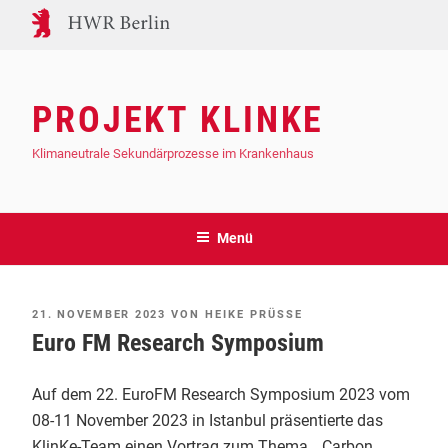
Zum
Inhalt
springen
PROJEKT KLINKE
Klimaneutrale Sekundärprozesse im Krankenhaus
Menü
VERÖFFENTLICHT
21. NOVEMBER 2023
VON
HEIKE PRÜSSE
AM
Euro FM Research Symposium
Auf dem 22. EuroFM Research Symposium 2023 vom
08-11 November 2023 in Istanbul präsentierte das
KlinKe-Team einen Vortrag zum Thema „ Carbon